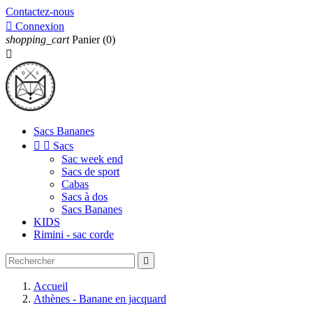
Contactez-nous

Connexion
shopping_cart
Panier
(0)

Sacs Bananes


Sacs
Sac week end
Sacs de sport
Cabas
Sacs à dos
Sacs Bananes
KIDS
Rimini - sac corde

Accueil
Athènes - Banane en jacquard