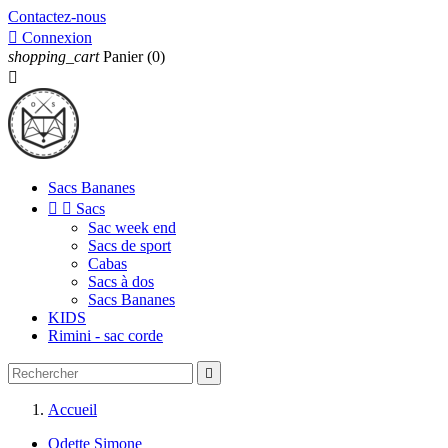
Contactez-nous

Connexion
shopping_cart
Panier
(0)

Sacs Bananes


Sacs
Sac week end
Sacs de sport
Cabas
Sacs à dos
Sacs Bananes
KIDS
Rimini - sac corde

Accueil
Odette Simone